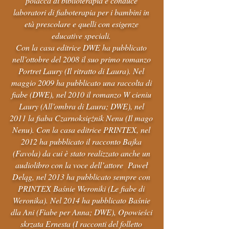
polacca di biblioterapia e conduce
laboratori di fiaboterapia per i bambini in
età prescolare e quelli con esigenze
educative speciali.
Con la casa editrice DWE ha pubblicato
nell’ottobre del 2008 il suo primo romanzo
Portret Laury (Il ritratto di Laura). Nel
maggio 2009 ha pubblicato una raccolta di
fiabe (DWE), nel 2010 il romanzo W cieniu
Laury (All’ombra di Laura; DWE), nel
2011 la fiaba Czarnoksiężnik Nenu (Il mago
Nenu). Con la casa editrice PRINTEX, nel
2012 ha pubblicato il racconto Bajka
(Favola) da cui è stato realizzato anche un
audiolibro con la voce dell’attore Paweł
Deląg, nel 2013 ha pubblicato sempre con
PRINTEX Baśnie Weroniki (Le fiabe di
Weronika). Nel 2014 ha pubblicato Baśnie
dla Ani (Fiabe per Anna; DWE), Opowieści
skrzata Ernesta (I racconti del folletto