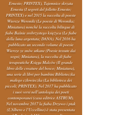
Ernesto; PRINTEX), Tajemnice skrzata
Ernesta (I segreti del folletto Ernesto;
PRINTEX) e nel 2015 la raccolta di poesie
Wiersze Weroniki (Le poesie di Weronika;
Miniatura) nonché la raccolta bilingue di
fiabe Baśnie srebrzystego księżyca (Le fiabe
della luna argentata; DANA). Nel 2016 ha
pubblicato un secondo volume di poesie
Wiersze ze snów utkane (Poesie tessute dai
sogni; Miniatura), la raccolta di fiabe
terapeutiche Księga Malców (Il grande
libro delle creature del bosco; Miniatura),
una serie di libri per bambini Biblioteczka
małego człowieczka (La biblioteca dei
piccoli; PRINTEX). Nel 2017 ha pubblicato
i suoi versi nell’antologia dei poeti
contemporanei (casa editrice ASTRUM).
Nel novembre 2017 la fiaba Drzewo i ptak
(L’Albero e l’Uccellino) è stata presentata