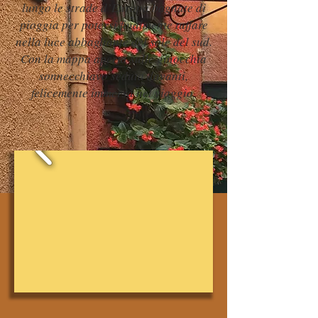
lungo le strade d’Europa bagnate di
pioggia per potersi finalmente tuffare
nella luce abbagliante del sole del sud.
Con la mappa aperta sulle ginocchia
sonnecchiavo seduta davanti,
felicemente immersa nel viaggio.