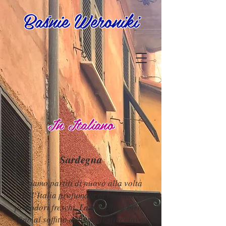
Baśnie Weroniki
In Italiano
Sardegna
E siamo partiti di nuovo alla volta
dell’Italia profumata di basilico e
pomodori freschi. La macchina piena
fino al soffitto di bagagli sfrecciava