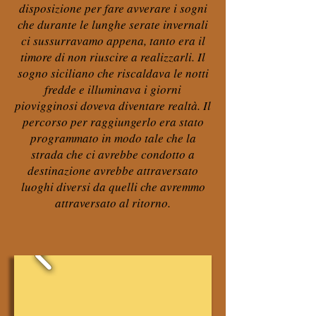
disposizione per fare avverare i sogni
che durante le lunghe serate invernali
ci sussurravamo appena, tanto era il
timore di non riuscire a realizzarli. Il
sogno siciliano che riscaldava le notti
fredde e illuminava i giorni
piovigginosi doveva diventare realtà. Il
percorso per raggiungerlo era stato
programmato in modo tale che la
strada che ci avrebbe condotto a
destinazione avrebbe attraversato
luoghi diversi da quelli che avremmo
attraversato al ritorno.